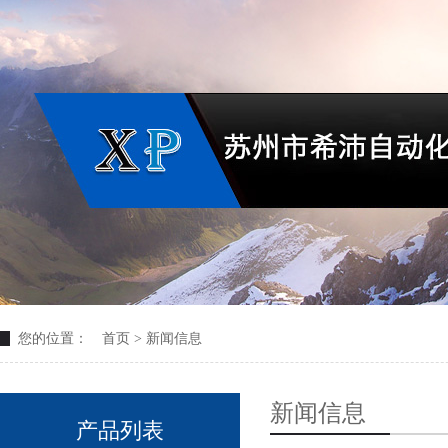
您的位置：
首页
>
新闻信息
新闻信息
产品列表