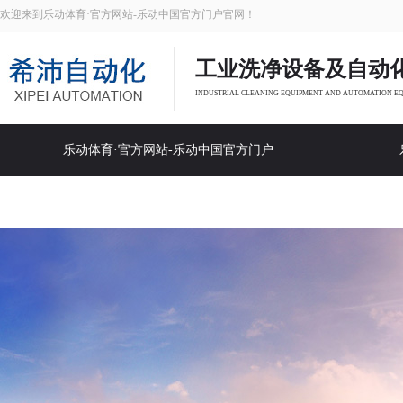
欢迎来到乐动体育·官方网站-乐动中国官方门户官网！
工业洗净设备及自动
INDUSTRIAL CLEANING EQUIPMENT AND AUTOMATION E
乐动体育·官方网站-乐动中国官方门户
合作客户
联系我们