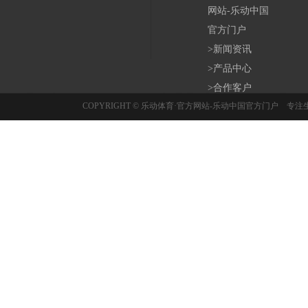
网站-乐动中国
官方门户
>新闻资讯
>产品中心
>合作客户
COPYRIGHT © 乐动体育·官方网站-乐动中国官方门户 专注