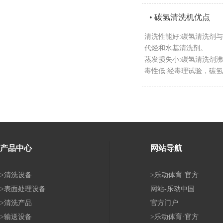
• 碳氢清洗机优点
清洗性能好:碳氢清洗剂
代烃和水基清洗剂。
蒸发损失小:碳氢清洗剂
毒性低:经毒理试验，碳氢
产品中心
网站导航
>清洗设备
>乐动体育·官方
>表面处理设备
网站-乐动中国
>清洗产品
官方门户
>输送设备
>乐动体育·官方