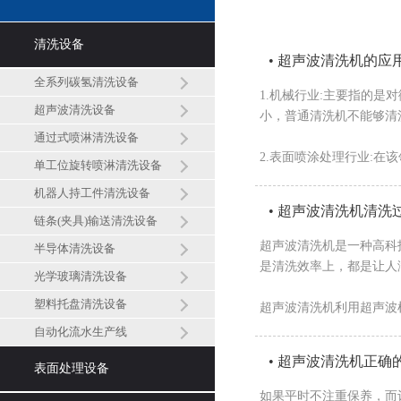
清洗设备
• 超声波清洗机的应
全系列碳氢清洗设备
1.机械行业:主要指的
超声波清洗设备
小，普通清洗机不能够清
通过式喷淋清洗设备
2.表面喷涂处理行业:在
单工位旋转喷淋清洗设备
机器人持工件清洗设备
• 超声波清洗机清
链条(夹具)输送清洗设备
超声波清洗机是一种高科
半导体清洗设备
是清洗效率上，都是让人
光学玻璃清洗设备
塑料托盘清洗设备
超声波清洗机利用超声波
自动化流水生产线
• 超声波清洗机正确
表面处理设备
如果平时不注重保养，而