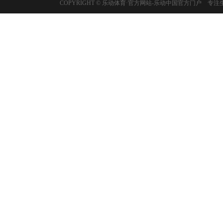
COPYRIGHT © 乐动体育·官方网站-乐动中国官方门户 专注