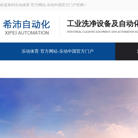
欢迎来到乐动体育·官方网站-乐动中国官方门户官网！
工业洗净设备及自动
INDUSTRIAL CLEANING EQUIPMENT AND AUTOMATION E
乐动体育·官方网站-乐动中国官方门户
合作客户
联系我们