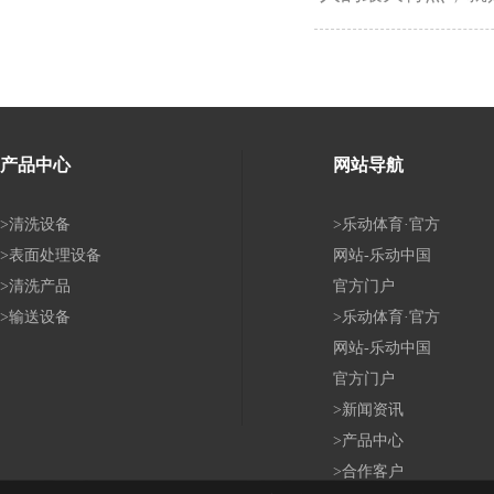
产品中心
网站导航
>清洗设备
>乐动体育·官方
>表面处理设备
网站-乐动中国
>清洗产品
官方门户
>输送设备
>乐动体育·官方
网站-乐动中国
官方门户
>新闻资讯
>产品中心
>合作客户