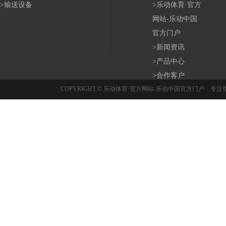
>输送设备
>乐动体育·官方
网站-乐动中国
官方门户
>新闻资讯
>产品中心
>合作客户
COPYRIGHT © 乐动体育·官方网站-乐动中国官方门户 专注