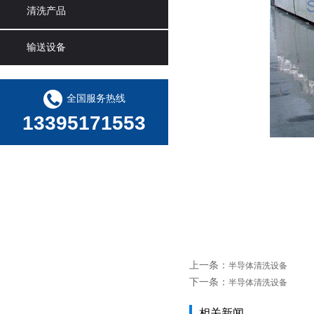
清洗产品
输送设备
全国服务热线
13395171553
上一条：
半导体清洗设备
下一条：
半导体清洗设备
相关新闻