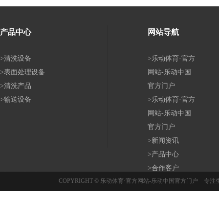
产品中心
网站导航
>清洗设备
>乐动体育·官方
>表面处理设备
网站-乐动中国
>清洗产品
官方门户
>输送设备
>乐动体育·官方
网站-乐动中国
官方门户
>新闻资讯
>产品中心
>合作客户
COPYRIGHT © 乐动体育·官方网站-乐动中国官方门户 专注