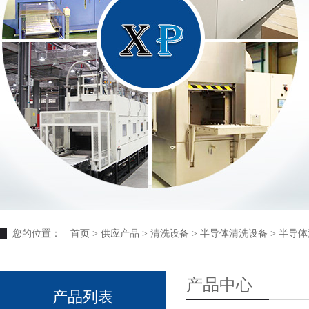
您的位置：
首页
>
供应产品
>
清洗设备
>
半导体清洗设备
>
半导体
产品中心
产品列表