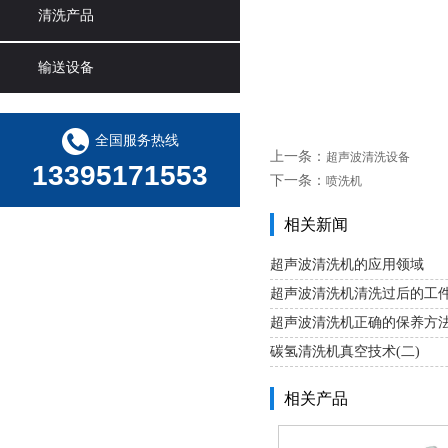
清洗产品
输送设备
全国服务热线
上一条：
超声波清洗设备
13395171553
下一条：
喷洗机
相关新闻
超声波清洗机的应用领域
超声波清洗机清洗过后的工
超声波清洗机正确的保养方
碳氢清洗机真空技术(二)
相关产品