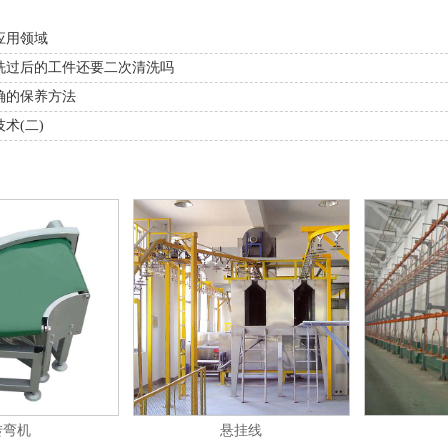
应用领域
洗过后的工件还要二次清洗吗
确的保养方法
术(二)
转弯机
悬挂线