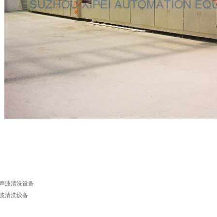
声波清洗设备
波清洗设备