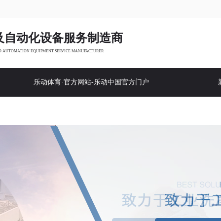
及自动化设备服务制造商
D AUTOMATION EQUIPMENT SERVICE MANUFACTURER
乐动体育·官方网站-乐动中国官方门户