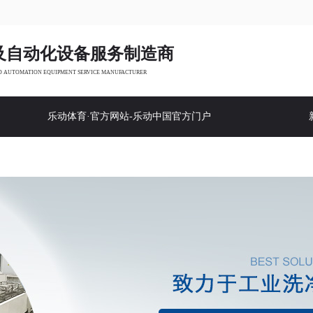
及自动化设备服务制造商
D AUTOMATION EQUIPMENT SERVICE MANUFACTURER
乐动体育·官方网站-乐动中国官方门户