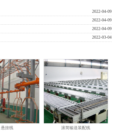
2022-04-09
2022-04-09
2022-04-09
2022-03-04
悬挂线
滚简输送装配线