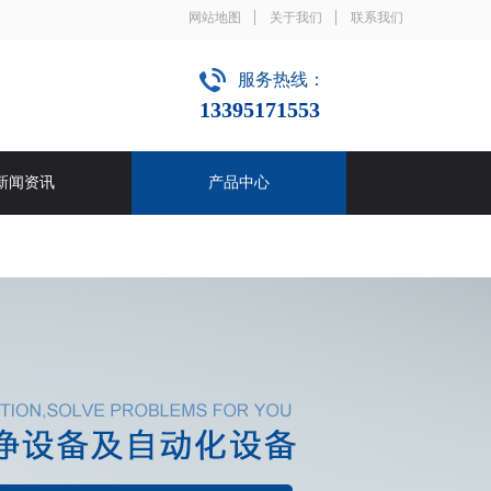
网站地图
关于我们
联系我们
服务热线：
13395171553
新闻资讯
产品中心