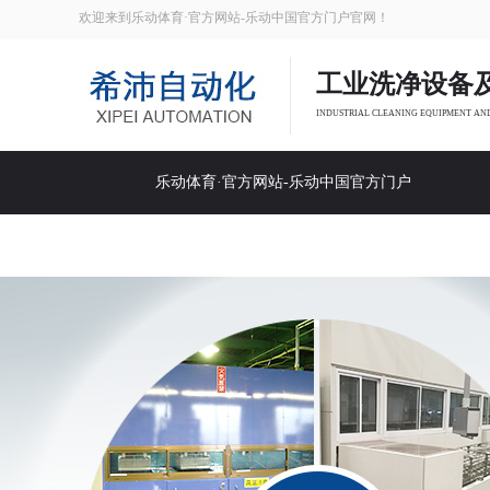
欢迎来到乐动体育·官方网站-乐动中国官方门户官网！
工业洗净设备
INDUSTRIAL CLEANING EQUIPMENT AN
乐动体育·官方网站-乐动中国官方门户
合作客户
联系我们