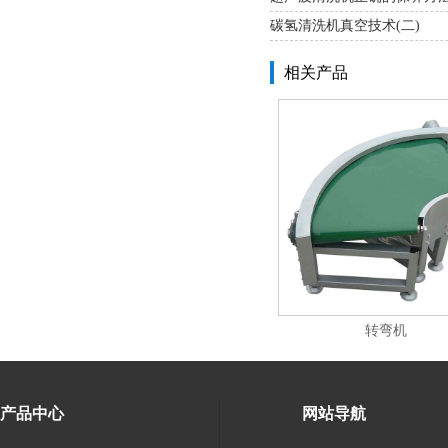
碳氢清洗机真空技术(二)
相关产品
转弯机
产品中心
网站导航