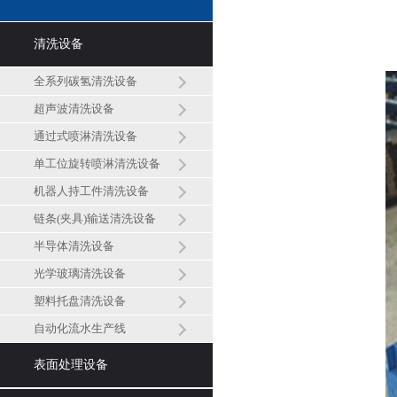
清洗设备
全系列碳氢清洗设备
超声波清洗设备
通过式喷淋清洗设备
单工位旋转喷淋清洗设备
机器人持工件清洗设备
链条(夹具)输送清洗设备
半导体清洗设备
光学玻璃清洗设备
塑料托盘清洗设备
自动化流水生产线
表面处理设备