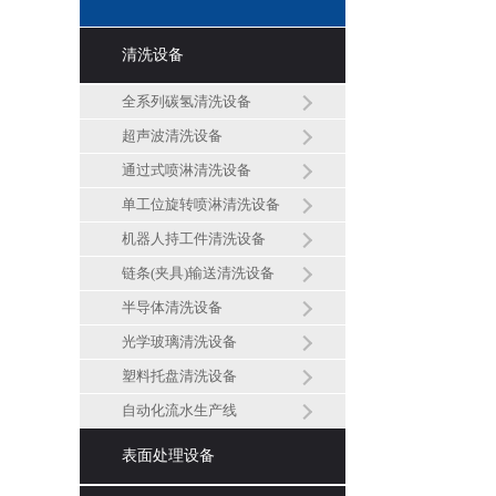
清洗设备
全系列碳氢清洗设备
超声波清洗设备
通过式喷淋清洗设备
单工位旋转喷淋清洗设备
机器人持工件清洗设备
链条(夹具)输送清洗设备
半导体清洗设备
光学玻璃清洗设备
塑料托盘清洗设备
自动化流水生产线
表面处理设备