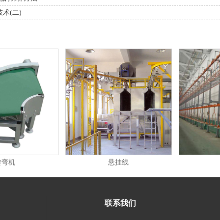
术(二)
转弯机
悬挂线
联系我们