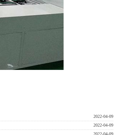
2022-04-09
2022-04-09
2022-04-09