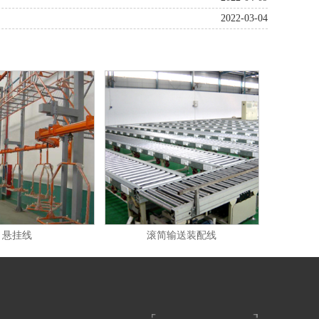
2022-03-04
悬挂线
滚简输送装配线