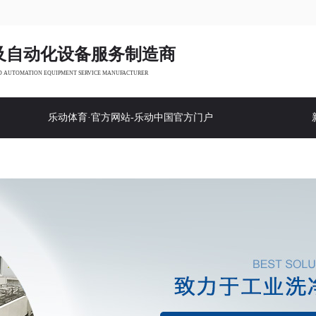
及自动化设备服务制造商
D AUTOMATION EQUIPMENT SERVICE MANUFACTURER
乐动体育·官方网站-乐动中国官方门户