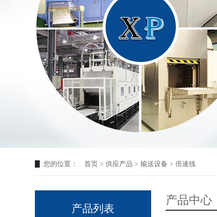
您的位置：
首页
>
供应产品
>
输送设备
>
倍速线
产品中心
产品列表