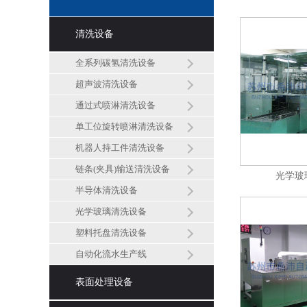
清洗设备
全系列碳氢清洗设备
超声波清洗设备
通过式喷淋清洗设备
单工位旋转喷淋清洗设备
机器人持工件清洗设备
链条(夹具)输送清洗设备
光学玻
半导体清洗设备
光学玻璃清洗设备
塑料托盘清洗设备
自动化流水生产线
表面处理设备