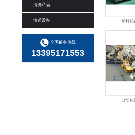
清洗产品
输送设备
塑料托
全国服务热线
13395171553
自动化