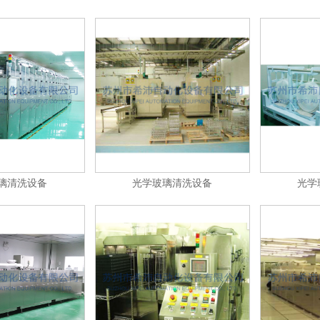
璃清洗设备
光学玻璃清洗设备
光学