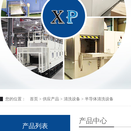
您的位置：
首页
>
供应产品
>
清洗设备
>
半导体清洗设备
产品中心
产品列表