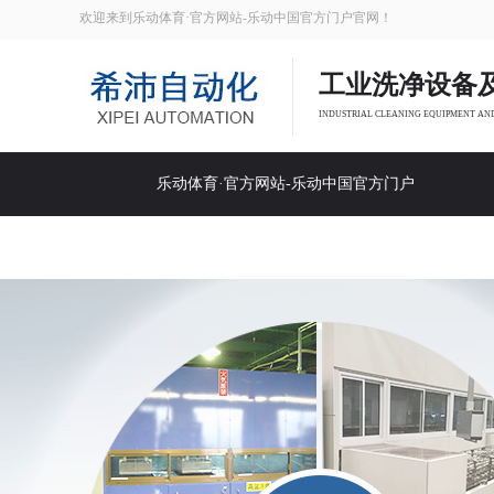
欢迎来到乐动体育·官方网站-乐动中国官方门户官网！
工业洗净设备
INDUSTRIAL CLEANING EQUIPMENT AN
乐动体育·官方网站-乐动中国官方门户
合作客户
联系我们