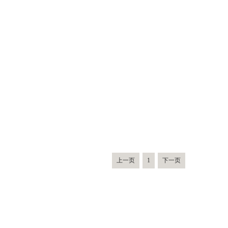
上一页
1
下一页